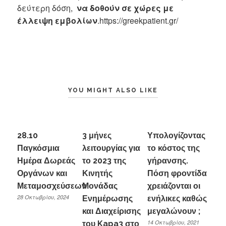
δεύτερη δόση,
να δοθούν σε χώρες με
έλλειψη εμβολίων
.https://greekpatient.gr/
YOU MIGHT ALSO LIKE
28.10
3 μήνες
Υπολογίζοντας
Παγκόσμια
λειτουργίας για
το κόστος της
Ημέρα Δωρεάς
το 2023 της
γήρανσης.
Οργάνων και
Κινητής
Πόση φροντίδα
Μεταμοσχεύσεων
Μονάδας
χρειάζονται οι
28 Οκτωβρίου, 2024
Ενημέρωσης
ενήλικες καθώς
και Διαχείρισης
μεγαλώνουν ;
14 Οκτωβρίου, 2021
του Kapa3 στο