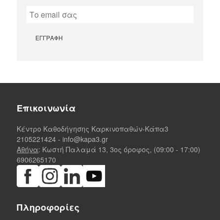
Επικοινωνία
Κέντρο Καθοδήγησης Καρκινοπαθών-Κάπα3
2105221424
-
info@kapa3.gr
Αθήνα
: Κωστή Παλαμά 13, 3ος όροφος, (09:00 - 17:00)
6906265170
Πληροφορίες