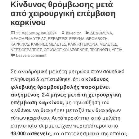
Κίνδυνος θρόμβωσης μετά
από χειρουργική επέμβαση
καρκίνου
15 Φεβρουαρίου, 2024
k3-editor
ΔΕΔΟΜΕΝΑ
,
ΔΕΔΟΜΕΝΑ ΥΓΕΙΑΣ
,
ΕΞΕΛΙΞΕΙΣ
,
ΕΡΕΥΝΑ
,
ΘΡΟΜΒΩΣΗ
,
ΚΑΡΚΙΝΟΣ
,
ΚΛΙΝΙΚΕΣ ΜΕΛΕΤΕΣ
,
ΚΛΙΝΙΚΗ ΕΙΚΟΝΑ
,
ΜΕΛΕΤΕΣ
,
ΝΕΕΣ ΘΕΡΑΠΕΙΕΣ
,
ΟΓΚΟΛΟΓΙΚΟΙ ΑΣΘΕΝΕΙΣ
,
ΠΡΟΓΝΩΣΗ
,
ΥΓΕΙΑ
Leave a comment
Σε αναδρομική μελέτη μητρώου στον σουηδικό
πληθυσμό διαπίστώθηκε ότι ο
κίνδυνος
φλεβικής θρομβοεμβολής παραμένει
αυξημένος 2-4 μήνες μετά τη χειρουργική
επέμβαση καρκίνου,
με την αύξηση του
κινδύνου να διαφέρει μεταξύ των διαφόρων
τύπων καρκίνου. Αυτό προκύπτει από μελέτη
στην οποία συμμετείχαν περισσότεροι από
43.000 ασθενείς
, τα αποτελέσματα της οποίας