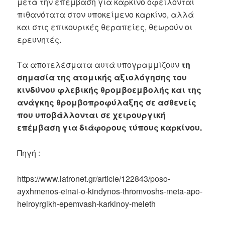
μετά την επέμβαση για καρκίνο οφείλονται
πιθανότατα στον υποκείμενο καρκίνο, αλλά
και στις επικουρικές θεραπείες, θεωρούν οι
ερευνητές.
Τα αποτελέσματα αυτά υπογραμμίζουν
τη
σημασία της ατομικής αξιολόγησης του
κινδύνου φλεβικής θρομβοεμβολής και της
ανάγκης θρομβοπροφύλαξης σε ασθενείς
που υποβάλλονται σε χειρουργική
επέμβαση για διάφορους τύπους καρκίνου.
Πηγή :
https://www.iatronet.gr/article/122843/poso-
ayxhmenos-einai-o-kindynos-thromvoshs-meta-apo-
heiroyrgikh-epemvash-karkinoy-meleth