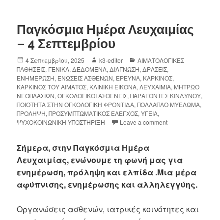
Παγκόσμια Ημέρα Λευχαιμίας
– 4 Σεπτεμβρίου
4 Σεπτεμβρίου, 2025
k3-editor
ΑΙΜΑΤΟΛΟΓΙΚΕΣ
ΠΑΘΗΣΕΙΣ
,
ΓΕΝΙΚΑ
,
ΔΕΔΟΜΕΝΑ
,
ΔΙΑΓΝΩΣΗ
,
ΔΡΑΣΕΙΣ
,
ΕΝΗΜΕΡΩΣΗ
,
ΕΝΩΣΕΙΣ ΑΣΘΕΝΩΝ
,
ΕΡΕΥΝΑ
,
ΚΑΡΚΙΝΟΣ
,
ΚΑΡΚΙΝΟΣ ΤΟΥ ΑΙΜΑΤΟΣ
,
ΚΛΙΝΙΚΗ ΕΙΚΟΝΑ
,
ΛΕΥΧΑΙΜΙΑ
,
ΜΗΤΡΩΟ
ΝΕΟΠΛΑΣΙΩΝ
,
ΟΓΚΟΛΟΓΙΚΟΙ ΑΣΘΕΝΕΙΣ
,
ΠΑΡΑΓΟΝΤΕΣ ΚΙΝΔΥΝΟΥ
,
ΠΟΙΟΤΗΤΑ ΣΤΗΝ ΟΓΚΟΛΟΓΙΚΗ ΦΡΟΝΤΙΔΑ
,
ΠΟΛΛΑΠΛΟ ΜΥΕΛΩΜΑ
,
ΠΡΟΛΗΨΗ
,
ΠΡΟΣΥΜΠΤΩΜΑΤΙΚΟΣ ΕΛΕΓΧΟΣ
,
ΥΓΕΙΑ
,
ΨΥΧΟΚΟΙΝΩΝΙΚΗ ΥΠΟΣΤΗΡΙΞΗ
Leave a comment
Σήμερα, στην Παγκόσμια Ημέρα
Λευχαιμίας, ενώνουμε τη φωνή μας για
ενημέρωση, πρόληψη και ελπίδα .Μια μέρα
αφύπνισης, ενημέρωσης και αλληλεγγύης.
Οργανώσεις ασθενών, ιατρικές κοινότητες και