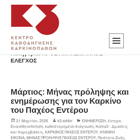
Κατηγορία:
ΠΡΟΣΥΜΠΤΩΜΑΤΙΚΟΣ
K3
ΚΕΝΤΡΟ ΚΑΘΟΔΗΓΗΣΗΣ ΚΑΡΚΙΝΟΠΑΘΩΝ
ΕΛΕΓΧΟΣ
Μάρτιος: Μήνας πρόληψης και
ενημέρωσης για τον Καρκίνο
του Παχέος Εντέρου
21 Μαρτίου, 2026
k3-editor
ΕΝΗΜΕΡΩΣΗ
,
έντερο
,
Ευαισθητοποίηση
,
καθυστερημένη διάγνωση
,
Κάπα3 - Δράσεις
και παρεμβάσεις
,
ΚΑΡΚΙΝΟΣ ΠΑΧΕΟΣ ΕΝΤΕΡΟΥ
,
ΚΛΙΝΙΚΗ
ΕΙΚΟΝΑ
,
ΜΗΝΑΣ ΠΡΟΛΗΨΗΣ ΠΑΧΕΩΣ ΕΝΤΕΡΟΥ
,
Ποιότητα Ζωής
,