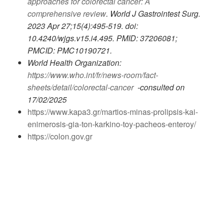
approaches for colorectal cancer: A
comprehensive review
. World J Gastrointest Surg.
2023 Apr 27;15(4):495-519. doi:
10.4240/wjgs.v15.i4.495. PMID: 37206081;
PMCID: PMC10190721.
World Health Organization:
https://www.who.int/fr/news-room/fact-
sheets/detail/colorectal-cancer
-consulted on
17/02/2025
https://www.kapa3.gr/martios-minas-prolipsis-kai-
enimerosis-gia-ton-karkino-toy-pacheos-enteroy/
https://colon.gov.gr