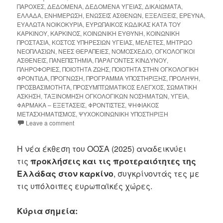
ΠΑΡΟΧΕΣ
,
ΔΕΔΟΜΕΝΑ
,
ΔΕΔΟΜΕΝΑ ΥΓΕΙΑΣ
,
ΔΙΚΑΙΩΜΑΤΑ
,
ΕΛΛΑΔΑ
,
ΕΝΗΜΕΡΩΣΗ
,
ΕΝΩΣΕΙΣ ΑΣΘΕΝΩΝ
,
ΕΞΕΛΙΞΕΙΣ
,
ΕΡΕΥΝΑ
,
ΕΥΑΛΩΤΑ ΝΟΙΚΟΚΥΡΙΑ
,
ΕΥΡΩΠΑΙΚΟΣ ΚΩΔΙΚΑΣ ΚΑΤΑ ΤΟΥ
ΚΑΡΚΙΝΟΥ
,
ΚΑΡΚΙΝΟΣ
,
ΚΟΙΝΩΝΙΚΗ ΕΥΘΥΝΗ
,
ΚΟΙΝΩΝΙΚΗ
ΠΡΟΣΤΑΣΙΑ
,
ΚΟΣΤΟΣ ΥΠΗΡΕΣΙΩΝ ΥΓΕΙΑΣ
,
ΜΕΛΕΤΕΣ
,
ΜΗΤΡΩΟ
ΝΕΟΠΛΑΣΙΩΝ
,
ΝΕΕΣ ΘΕΡΑΠΕΙΕΣ
,
ΝΟΜΟΣΧΕΔΙΟ
,
ΟΓΚΟΛΟΓΙΚΟΙ
ΑΣΘΕΝΕΙΣ
,
ΠΑΝΕΠΙΣΤΗΜΙΑ
,
ΠΑΡΑΓΟΝΤΕΣ ΚΙΝΔΥΝΟΥ
,
ΠΛΗΡΟΦΟΡΙΕΣ
,
ΠΟΙΟΤΗΤΑ ΖΩΗΣ
,
ΠΟΙΟΤΗΤΑ ΣΤΗΝ ΟΓΚΟΛΟΓΙΚΗ
ΦΡΟΝΤΙΔΑ
,
ΠΡΟΓΝΩΣΗ
,
ΠΡΟΓΡΑΜΜΑ ΥΠΟΣΤΗΡΙΞΗΣ
,
ΠΡΟΛΗΨΗ
,
ΠΡΟΣΒΑΣΙΜΟΤΗΤΑ
,
ΠΡΟΣΥΜΠΤΩΜΑΤΙΚΟΣ ΕΛΕΓΧΟΣ
,
ΣΩΜΑΤΙΚΗ
ΑΣΚΗΣΗ
,
ΤΑΞΙΝΟΜΗΣΗ ΟΓΚΟΛΟΓΙΚΩΝ ΝΟΣΗΜΑΤΩΝ
,
ΥΓΕΙΑ
,
ΦΑΡΜΑΚΑ – ΕΞΕΤΑΣΕΙΣ
,
ΦΡΟΝΤΙΣΤΕΣ
,
ΨΗΦΙΑΚΟΣ
ΜΕΤΑΣΧΗΜΑΤΙΣΜΟΣ
,
ΨΥΧΟΚΟΙΝΩΝΙΚΗ ΥΠΟΣΤΗΡΙΞΗ
Leave a comment
Η νέα έκθεση του ΟΟΣΑ (2025) αναδεικνύει
τις
προκλήσεις και τις προτεραιότητες της
Ελλάδας στον καρκίνο
, συγκρίνοντάς τες με
τις υπόλοιπες ευρωπαϊκές χώρες.
Κύρια σημεία: