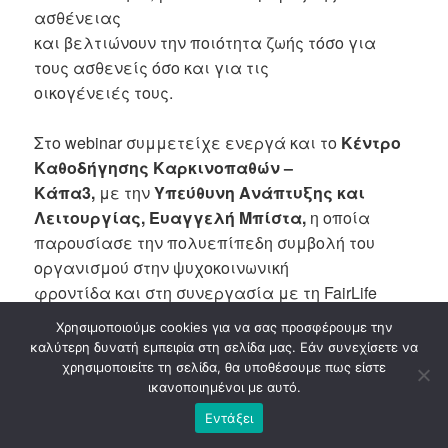
ασθένειας
και βελτιώνουν την ποιότητα ζωής τόσο για
τους ασθενείς όσο και για τις
οικογένειές τους.
Στο webinar συμμετείχε ενεργά και το
Κέντρο
Καθοδήγησης Καρκινοπαθών –
Κάπα3,
με την
Υπεύθυνη Ανάπτυξης και
Λειτουργίας, Ευαγγελή Μπίστα,
η οποία
παρουσίασε την πολυεπίπεδη συμβολή του
οργανισμού στην ψυχοκοινωνική
φροντίδα και στη συνεργασία με τη FairLife
μέσω του BREATH.
Χρησιμοποιούμε cookies για να σας προσφέρουμε την
καλύτερη δυνατή εμπειρία στη σελίδα μας. Εάν συνεχίσετε να
Το Κάπα3 προσφέρει ένα
ολιστικό μοντέλο
χρησιμοποιείτε τη σελίδα, θα υποθέσουμε πως είστε
ικανοποιημένοι με αυτό.
υποστήριξης,
που περιλαμβάνει:
Εντάξει
καθοδήγηση για
δικαιώματα και παροχές,