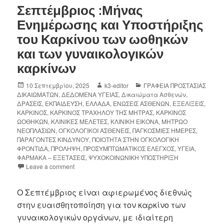
Σεπτέμβριος :Μήνας
Ενημέρωσης και Υποστήριξης
του Καρκίνου των ωοθηκών
και των γυναικολογικών
καρκίνων
10 Σεπτεμβρίου, 2025
k3-editor
ΓΡΑΦΕΙΑ ΠΡΟΣΤΑΣΙΑΣ
ΔΙΚΑΙΩΜΑΤΩΝ
,
ΔΕΔΟΜΕΝΑ ΥΓΕΙΑΣ
,
Δικαιώματα Ασθενών
,
ΔΡΑΣΕΙΣ
,
ΕΚΠΑΙΔΕΥΣΗ
,
ΕΛΛΑΔΑ
,
ΕΝΩΣΕΙΣ ΑΣΘΕΝΩΝ
,
ΕΞΕΛΙΞΕΙΣ
,
ΚΑΡΚΙΝΟΣ
,
ΚΑΡΚΙΝΟΣ ΤΡΑΧΗΛΟΥ ΤΗΣ ΜΗΤΡΑΣ
,
ΚΑΡΚΙΝΟΣ
ΩΟΘΗΚΩΝ
,
ΚΛΙΝΙΚΕΣ ΜΕΛΕΤΕΣ
,
ΚΛΙΝΙΚΗ ΕΙΚΟΝΑ
,
ΜΗΤΡΩΟ
ΝΕΟΠΛΑΣΙΩΝ
,
ΟΓΚΟΛΟΓΙΚΟΙ ΑΣΘΕΝΕΙΣ
,
ΠΑΓΚΟΣΜΙΕΣ ΗΜΕΡΕΣ
,
ΠΑΡΑΓΟΝΤΕΣ ΚΙΝΔΥΝΟΥ
,
ΠΟΙΟΤΗΤΑ ΣΤΗΝ ΟΓΚΟΛΟΓΙΚΗ
ΦΡΟΝΤΙΔΑ
,
ΠΡΟΛΗΨΗ
,
ΠΡΟΣΥΜΠΤΩΜΑΤΙΚΟΣ ΕΛΕΓΧΟΣ
,
ΥΓΕΙΑ
,
ΦΑΡΜΑΚΑ – ΕΞΕΤΑΣΕΙΣ
,
ΨΥΧΟΚΟΙΝΩΝΙΚΗ ΥΠΟΣΤΗΡΙΞΗ
Leave a comment
Ο Σεπτέμβριος είναι αφιερωμένος διεθνώς
στην ευαισθητοποίηση για τον καρκίνο των
γυναικολογικών οργάνων, με ιδιαίτερη