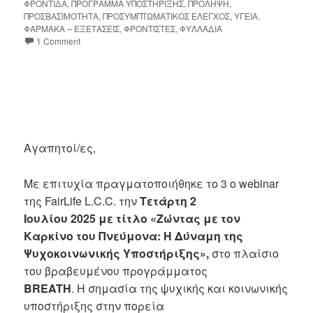
ΦΡΟΝΤΙΔΑ
,
ΠΡΟΓΡΑΜΜΑ ΥΠΟΣΤΗΡΙΞΗΣ
,
ΠΡΟΛΗΨΗ
,
ΠΡΟΣΒΑΣΙΜΟΤΗΤΑ
,
ΠΡΟΣΥΜΠΤΩΜΑΤΙΚΟΣ ΕΛΕΓΧΟΣ
,
ΥΓΕΙΑ
,
ΦΑΡΜΑΚΑ – ΕΞΕΤΑΣΕΙΣ
,
ΦΡΟΝΤΙΣΤΕΣ
,
ΦΥΛΛΑΔΙΑ
1 Comment
Αγαπητοί/ες,
Με επιτυχία πραγματοποιήθηκε το 3 ο webinar
της FairLife L.C.C. την
Τετάρτη 2
Ιουλίου 2025 με τίτλο «Ζώντας με τον
Καρκίνο του Πνεύμονα: Η Δύναμη της
Ψυχοκοινωνικής Υποστήριξης»,
στο πλαίσιο
του βραβευμένου προγράμματος
BREATH
. Η σημασία της ψυχικής και κοινωνικής
υποστήριξης στην πορεία