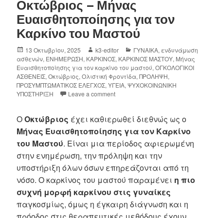
Οκτώβριος – Μήνας
Ευαισθητοποίησης για τον
Καρκίνο του Μαστού
13 Οκτωβρίου, 2025
k3-editor
ΓΥΝΑΙΚΑ
,
ενδυνάμωση
ασθενών
,
ΕΝΗΜΕΡΩΣΗ
,
ΚΑΡΚΙΝΟΣ
,
ΚΑΡΚΙΝΟΣ ΜΑΣΤΟΥ
,
Μήνας
Ευαισθητοποίησης για τον καρκίνο του μαστού
,
ΟΓΚΟΛΟΓΙΚΟΙ
ΑΣΘΕΝΕΙΣ
,
Οκτώβριος
,
Ολιστική Φροντίδα
,
ΠΡΟΛΗΨΗ
,
ΠΡΟΣΥΜΠΤΩΜΑΤΙΚΟΣ ΕΛΕΓΧΟΣ
,
ΥΓΕΙΑ
,
ΨΥΧΟΚΟΙΝΩΝΙΚΗ
ΥΠΟΣΤΗΡΙΞΗ
Leave a comment
Ο
Οκτώβριος
έχει καθιερωθεί διεθνώς ως ο
Μήνας Ευαισθητοποίησης για τον Καρκίνο
του Μαστού
. Είναι μια περίοδος αφιερωμένη
στην ενημέρωση, την πρόληψη και την
υποστήριξη όλων όσων επηρεάζονται από τη
νόσο. Ο καρκίνος του μαστού παραμένει
η πιο
συχνή μορφή καρκίνου στις γυναίκες
παγκοσμίως, όμως η έγκαιρη διάγνωση και η
πρόοδος στις θεραπευτικές μεθόδους έχουν