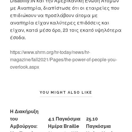
Disability:IN και την Αμερικανική Ένωση Ατόμων
με Αναπηρία, διαπίστωσε ότι οι εταιρείες που
επιδιώκουν να προσλάβουν άτομα με
αναπηρία είχαν καλύτερες επιδόσεις και
είχαν, κατά μέσο όρο, 23 τοις εκατό υψηλότερα
έσοδα.
https://www.shrm.org/hr-today/news/hr-
magazine/fall2021/Pages/the-power-of-people-you-
overlook.aspx
YOU MIGHT ALSO LIKE
Η Διακήρυξη
του
4.1 Παγκόσμια
25.10
Αμβούργου:
Ημέρα Braille
Παγκόσμια