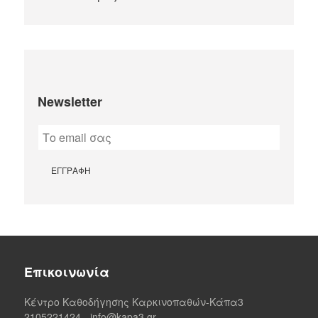
Newsletter
Επικοινωνία
Κέντρο Καθοδήγησης Καρκινοπαθών-Κάπα3
2105221424
-
info@kapa3.gr